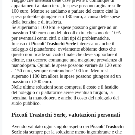
viaggio che interessa delle case private o comunque di
appartamenti a piano terra, le spese possono arginare sulle
100 euro. Mentre se andiamo a parlare del centro città la
spesa potrebbe giungere sui 130 euro, a causa delle spese
della benzina e di trasferta.
Se superiamo i 100 km le spese possono giungere ad un
massimo 150 euro con dei piccoli extra che sono del 10%
per eventuali centri città o altri tipi di problematiche.
In caso di
Piccoli Traslochi Serle
interessano anche il
noleggio di piattaforme, ovviamente abbiamo detto che
questo non ricade sul costo finale che deve sopportare il
cliente, ma occorre comunque una maggiore prevalenza di
manodopera. Quindi le spese possono variare da 120 euro
a 150 euro, sempre rientrandone 100 km. Mentre si
superano i 100 km allora le spese possono giungere ad un
massimo di 200 euro.
Nelle ultime soluzioni sono compresi il costo e il fastidio
del noleggio di piattaforme aeree eventuali furgoni, la
benzina, la manodopera e anche il costo del noleggio del
suolo pubblico.
Piccoli Traslochi Serle, valutazioni personali
Avendo valutato ogni singolo aspetto dei
Piccoli Traslochi
Serle
sia sempre per la soluzione meno ingombrante e che