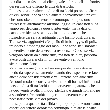
non dia alcun fastidio ai clienti, vale a dire quella di fornirsi
dei servizi che offrono le ditte di traslochi.
In questo caso realmente ditte di traslochi possono offrire
diversi servizi che vanno a aiutare notevolmente i privati
che sono oberati di lavoro o comunque non possono
interessarsi direttamente all’imballaggio. In caso non si ha
tempo per dedicarsi a questo intervento, ma la data di
cambio residenza si sta avvicinando, potete anche
richiedere dei servizi aggiuntivi che hanno costi diversi.
Tra i servizi aggiuntivi c’è quello di imballaggio, di pulizia,
trasporto e rimontaggio dei mobili che sono stati smontati
preventivamente della vecchia residenza. Questi servizi
vengono offerti da alcune ditte, ma non da tutte, possono
avere costi diversi che in un preventivo vengono
sicuramente elencate.
Per questa è meglio farsi fare sempre dei preventivi in
modo da sapere esattamente quando deve spendere e fare
anche delle considerazioni o valutazione con altre ditte.
Ad ogni modo si consiglia vivamente di fornissi informarsi
persona ditta di traslochi tanto per avere la garanzia che
lavoro venga svolta in modo adeguato e quindi non andare
a spendere cifre esorbitanti per un intervento che è
necessario nella vita del privato.
Per sapere a quale ditta affidarsi, proprio perché non siamo
esperti del settore dobbiamo comunque tutelare le nostre