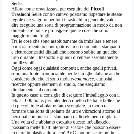
Serle
.
Allora come organizzarsi per eseguire dei
Piccoli
Traslochi Serle
contro cattivo possiamo rispettare le stesse
regole che valgono per tutti i traslochi in generale, vale a
dire eseguire una sorta di programmazione in modo da non
dimenticare nulla e proteggere quelle cose che sono
maggiormente fragili.
Tra le cose che sono assolutamente da imballare e tenere
particolarmente in conto, ritroviamo i computer, stampanti
e elettrodomestici digitali che possono subire un qualche
urto durante il trasporto e quindi diventare assolutamente
inutilizzabili.
Oggi come oggi qualsiasi computer, anche quelli privati,
sono una fonte irrinunciabile per le famiglie italiane anche
considerando che ci sono molti
e-commerce
, curiosità,
ricerche oppure elementi di studio, che eseguiamo
direttamente sul computer.
In questo caso si consiglia di eseguire l’imballaggio con il
telo a 1000 bolle, per intenderci quello che ha le bolle che
da piccoli tutte abbiamo fatto scoppiare, in modo da
formare una sorta di isolante da urti e vibrazioni attorno al
personal computer e a stampanti o altri elementi digitali.
Una volta che abbiamo eseguito questo imballaggio,
possiamo metterli all’interno di scatole che possono essere
in parte in plastica dura, cioè PVC, oppure scatoloni in