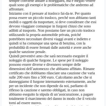
sempre conviene andare a noleggiarli, ma è meglio vedere
quali sono gli esempi e le problematiche che andremo ad
affrontare.
Iniziamo con il pensare al trasloco fai-da-te. Per quanto
possa essere un piccolo trasloco, perché non abbiamo tanti
mobili o oggetti da trasportare, si deve considerare che essi
devono viaggiare comunque in furgoni chiusi che sono
adibiti al trasporto. Non possiamo fare un piccolo trasloco
utilizzando la propria automobile privata, poiché
potrebbero necessitare diversi viaggi avanti e indietro e
quindi si ha comunque una spesa di benzina, con la
probabilità di essere fermati dalle autorità e avere anche
qualche sanzione penale.
Quindi preventivi amo che sarà necessario eseguire il
noleggio di qualche furgone. Le spese per il noleggio
possono essere diverse e divennero sempre delle
dimensioni dell’automezzo che abbiamo affittato. Rimane
certificato che dobbiamo rilasciare una cauzione che varia
sulle 200 euro fino a 500 euro. Calcoliamo anche che si
danneggiamo il furgone internamento esternamente, anche
per un incidente che non dipende da noi, parliamo di
riflesso la cauzione e saremo obbligati, in caso non
abbiamo eseguito la stipula di un’assicurazione, a pagare
totalmente il risarcimento del danno in modo che il veicolo
torni ad essere nuovo.