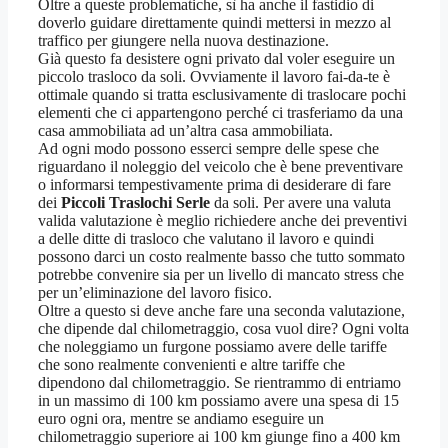
Oltre a queste problematiche, sì ha anche il fastidio di
doverlo guidare direttamente quindi mettersi in mezzo al
traffico per giungere nella nuova destinazione.
Già questo fa desistere ogni privato dal voler eseguire un
piccolo trasloco da soli. Ovviamente il lavoro fai-da-te è
ottimale quando si tratta esclusivamente di traslocare pochi
elementi che ci appartengono perché ci trasferiamo da una
casa ammobiliata ad un’altra casa ammobiliata.
Ad ogni modo possono esserci sempre delle spese che
riguardano il noleggio del veicolo che è bene preventivare
o informarsi tempestivamente prima di desiderare di fare
dei
Piccoli Traslochi Serle
da soli. Per avere una valuta
valida valutazione è meglio richiedere anche dei preventivi
a delle ditte di trasloco che valutano il lavoro e quindi
possono darci un costo realmente basso che tutto sommato
potrebbe convenire sia per un livello di mancato stress che
per un’eliminazione del lavoro fisico.
Oltre a questo si deve anche fare una seconda valutazione,
che dipende dal chilometraggio, cosa vuol dire? Ogni volta
che noleggiamo un furgone possiamo avere delle tariffe
che sono realmente convenienti e altre tariffe che
dipendono dal chilometraggio. Se rientrammo di entriamo
in un massimo di 100 km possiamo avere una spesa di 15
euro ogni ora, mentre se andiamo eseguire un
chilometraggio superiore ai 100 km giunge fino a 400 km