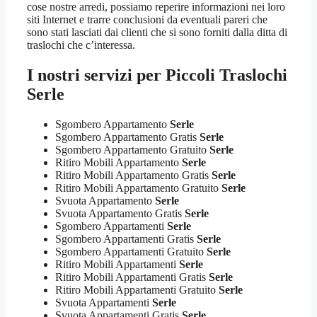
cose nostre arredi, possiamo reperire informazioni nei loro
siti Internet e trarre conclusioni da eventuali pareri che
sono stati lasciati dai clienti che si sono forniti dalla ditta di
traslochi che c’interessa.
I nostri servizi per
Piccoli Traslochi
Serle
Sgombero Appartamento
Serle
Sgombero Appartamento Gratis
Serle
Sgombero Appartamento Gratuito
Serle
Ritiro Mobili Appartamento
Serle
Ritiro Mobili Appartamento Gratis
Serle
Ritiro Mobili Appartamento Gratuito
Serle
Svuota Appartamento
Serle
Svuota Appartamento Gratis
Serle
Sgombero Appartamenti
Serle
Sgombero Appartamenti Gratis
Serle
Sgombero Appartamenti Gratuito
Serle
Ritiro Mobili Appartamenti
Serle
Ritiro Mobili Appartamenti Gratis
Serle
Ritiro Mobili Appartamenti Gratuito
Serle
Svuota Appartamenti
Serle
Svuota Appartamenti Gratis
Serle