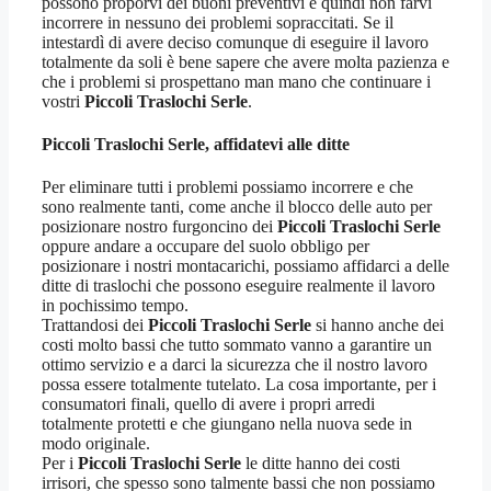
possono proporvi dei buoni preventivi e quindi non farvi
incorrere in nessuno dei problemi sopraccitati. Se il
intestardì di avere deciso comunque di eseguire il lavoro
totalmente da soli è bene sapere che avere molta pazienza e
che i problemi si prospettano man mano che continuare i
vostri
Piccoli Traslochi Serle
.
Piccoli Traslochi Serle, affidatevi alle ditte
Per eliminare tutti i problemi possiamo incorrere e che
sono realmente tanti, come anche il blocco delle auto per
posizionare nostro furgoncino dei
Piccoli Traslochi Serle
oppure andare a occupare del suolo obbligo per
posizionare i nostri montacarichi, possiamo affidarci a delle
ditte di traslochi che possono eseguire realmente il lavoro
in pochissimo tempo.
Trattandosi dei
Piccoli Traslochi Serle
si hanno anche dei
costi molto bassi che tutto sommato vanno a garantire un
ottimo servizio e a darci la sicurezza che il nostro lavoro
possa essere totalmente tutelato. La cosa importante, per i
consumatori finali, quello di avere i propri arredi
totalmente protetti e che giungano nella nuova sede in
modo originale.
Per i
Piccoli Traslochi Serle
le ditte hanno dei costi
irrisori, che spesso sono talmente bassi che non possiamo