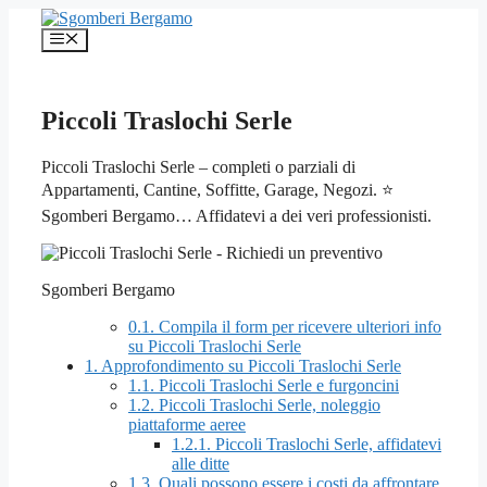
Vai
al
Menu
contenuto
Piccoli Traslochi Serle
Piccoli Traslochi Serle – completi o parziali di
Appartamenti, Cantine, Soffitte, Garage, Negozi. ⭐
Sgomberi Bergamo… Affidatevi a dei veri professionisti.
Sgomberi Bergamo
0.1.
Compila il form per ricevere ulteriori info
su Piccoli Traslochi Serle
1.
Approfondimento su Piccoli Traslochi Serle
1.1.
Piccoli Traslochi Serle e furgoncini
1.2.
Piccoli Traslochi Serle, noleggio
piattaforme aeree
1.2.1.
Piccoli Traslochi Serle, affidatevi
alle ditte
1.3.
Quali possono essere i costi da affrontare