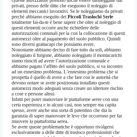
Queste attrezzature possono anche essere danneggiate dai
privati, presso delle ditte che eseguono il noleggio di
elementi meccanici lavorativi. Se le noleggiamo da privati
perché abbiamo eseguito dei
Piccoli Traslochi Serle
totalmente fai-da-te è bene sapere che oltre al noleggio di
questi elementi occorre anche richiedere delle
autorizzazioni comunali per la con la collocazione di questi
automezzi oltre al pagamento del suolo pubblico. Quindi
sono diversi grattacapi che possiamo avere.
Nonostante abbiamo deciso di fare tutto da soli, abbiamo
noleggiato il furgone, abbiamo noleggiato il montacarichi
siamo riusciti ad avere l’autorizzazione comunale e
abbiamo pagato l’affitto del suolo pubblico, si va incontro
ad un ennesimo problema. L’ennesimo problema che si
prospetta è quello di avere a che fare con le autorità che
devono notare se avete posizionata installato questi
automezzi modo adeguati senza creare un ulteriore rischio
a cose e persone altrui.
Infatti per poter manovrare le piattaforme aeree con una
certa esperienza e in alcuni casi, non sempre ma capita
spesso, avere anche una sorta di patentino che dia la
garanzia di saper manovrare le leve che occorrono per far
muovere la piattaforma aerea.
Se avete queste problematiche è opportuno rivolgersi
esclusivamente a delle ditte di trasloco professionisti che