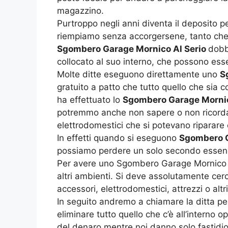
magazzino.
Purtroppo negli anni diventa il deposito 
riempiamo senza accorgersene, tanto che 
Sgombero Garage Mornico Al Serio
dobb
collocato al suo interno, che possono esse
Molte ditte eseguono direttamente uno
S
gratuito a patto che tutto quello che sia c
ha effettuato lo
Sgombero Garage Mornic
potremmo anche non sapere o non ricordare
elettrodomestici che si potevano riparare 
In effetti quando si eseguono
Sgombero G
possiamo perdere un solo secondo essendo 
Per avere uno Sgombero Garage Mornico Al 
altri ambienti. Si deve assolutamente cerca
accessori, elettrodomestici, attrezzi o altri
In seguito andremo a chiamare la ditta pe
eliminare tutto quello che c’è all’interno
del denaro mentre noi danno solo fastidio