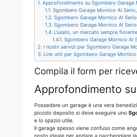
1.
Approfondimento su Sgombero Garage M
1.1.
Sgombero Garage Mornico Al Serio, c
1.2.
Sgombero Garage Mornico Al Serio, 
1.3.
Sgombero Garage Mornico Al Serio
1.4.
L’usato, un mercato sempre fiorent
1.4.1.
Sgombero Garage Mornico Al Seri
2.
I nostri servizi per Sgombero Garage Mo
3.
Link utili per Sgombero Garage Mornico 
Compila il form per ricev
Approfondimento s
Possedere un garage è una vera benedizio
piccolo deposito si deve eseguire uno
Sgo
e lo spazio utile.
Il garage spesso viene confuso come angolo
posto ideale per andare a parcheggiare la