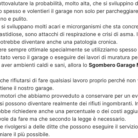
tovalutare la probabilità, molto alta, che si sviluppino 
mo spesso e volentieri il garage non solo per parcheggiar
o e pulito.
 si sviluppano molti acari e microrganismi che sta concr
astidiose, sono attacchi di respirazione e crisi di asma. 
 potrebbe diventare anche una patologia cronica.
sere sempre ottimale specialmente se utilizziamo spesso
stato verso il garage o eseguire dei lavori di muratura 
ver ambienti caldi e sani, allora lo
Sgombero Garage M
e rifiutarsi di fare qualsiasi lavoro proprio perché non
tiene il nostro garage.
i motori che abbiamo provveduto a conservare per un ev
i possono diventare realmente dei rifiuti ingombranti. I
ebbe richiedere anche una percentuale o dei costi aggiu
cevole da fare ma che secondo la legge è necessario.
rivolgersi a delle ditte che possono eseguire il servizi
are il più possibile.