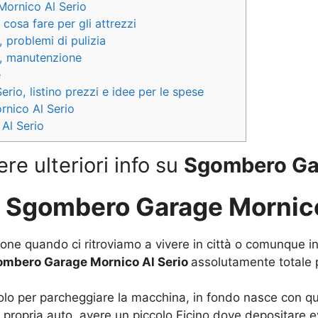
ornico Al Serio
osa fare per gli attrezzi
problemi di pulizia
, manutenzione
e
o, listino prezzi e idee per le spese
rnico Al Serio
Al Serio
ere ulteriori info su
Sgombero Gar
u
Sgombero Garage Mornico
ne quando ci ritroviamo a vivere in città o comunque in
mbero Garage Mornico Al Serio
assolutamente totale pe
 per parcheggiare la macchina, in fondo nasce con questa
 propria auto, avere un piccolo Ficino dove depositare e