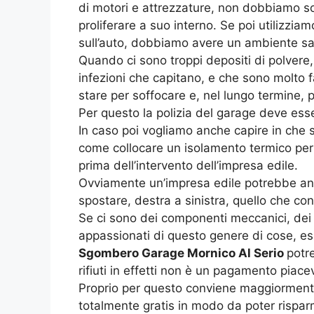
di motori e attrezzature, non dobbiamo sot
proliferare a suo interno. Se poi utilizzia
sull’auto, dobbiamo avere un ambiente san
Quando ci sono troppi depositi di polvere,
infezioni che capitano, e che sono molto f
stare per soffocare e, nel lungo termine,
Per questo la polizia del garage deve es
In caso poi vogliamo anche capire in che 
come collocare un isolamento termico per a
prima dell’intervento dell’impresa edile.
Ovviamente un’impresa edile potrebbe anch
spostare, destra a sinistra, quello che con
Se ci sono dei componenti meccanici, de
appassionati di questo genere di cose, ess
Sgombero Garage Mornico Al Serio
potr
rifiuti in effetti non è un pagamento pia
Proprio per questo conviene maggiormente 
totalmente gratis in modo da poter risparmi