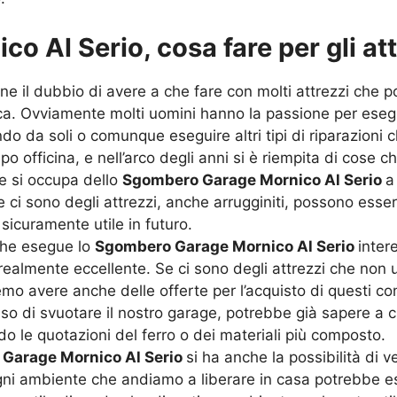
 Al Serio, cosa fare per gli att
ne il dubbio di avere a che fare con molti attrezzi che p
. Ovviamente molti uomini hanno la passione per eseguir
ndo da soli o comunque eseguire altri tipi di riparazioni
po officina, e nell’arco degli anni si è riempita di cos
che si occupa dello
Sgombero Garage Mornico Al Serio
a
 se ci sono degli attrezzi, anche arrugginiti, possono e
 sicuramente utile in futuro.
che esegue lo
Sgombero Garage Mornico Al Serio
inter
 realmente eccellente. Se ci sono degli attrezzi che non
emo avere anche delle offerte per l’acquisto di questi com
 di svuotare il nostro garage, potrebbe già sapere a chi
do le quotazioni del ferro o dei materiali più composto.
Garage Mornico Al Serio
si ha anche la possibilità di 
 Ogni ambiente che andiamo a liberare in casa potrebbe 