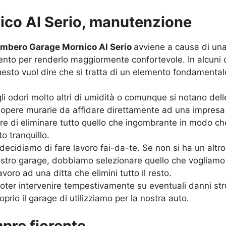
co Al Serio, manutenzione
mbero Garage Mornico Al Serio
avviene a causa di una
o per renderlo maggiormente confortevole. In alcuni cas
uesto vuol dire che si tratta di un elemento fondamental
 odori molto altri di umidità o comunque si notano delle
 opere murarie da affidare direttamente ad una impresa 
 di eliminare tutto quello che ingombrante in modo che l
o tranquillo.
cidiamo di fare lavoro fai-da-te. Se non si ha un altro
 nostro garage, dobbiamo selezionare quello che vogliam
oro ad una ditta che elimini tutto il resto.
poter intervenire tempestivamente su eventuali danni str
io il garage di utilizziamo per la nostra auto.
pre fiorente