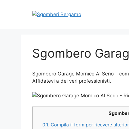
Vai
al
contenuto
Sgombero Garage
Sgombero Garage Mornico Al Serio – compl
Affidatevi a dei veri professionisti.
Sgomber
0.1.
Compila il form per ricevere ulteri