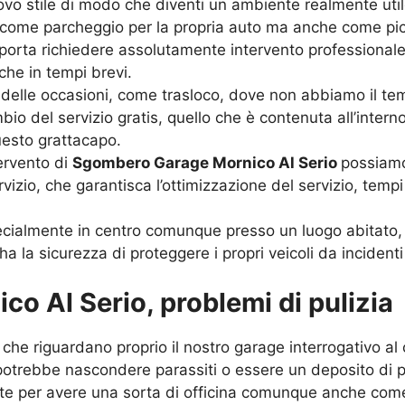
nuovo stile di modo che diventi un ambiente realmente util
come parcheggio per la propria auto ma anche come piccol
 porta richiedere assolutamente intervento professionale
he in tempi brevi.
elle occasioni, come trasloco, dove non abbiamo il te
mbio del servizio gratis, quello che è contenuta all’inter
uesto grattacapo.
ervento di
Sgombero Garage Mornico Al Serio
possiamo
zio, che garantisca l’ottimizzazione del servizio, tempi 
ialmente in centro comunque presso un luogo abitato, 
a la sicurezza di proteggere i propri veicoli da incidenti
 Al Serio, problemi di pulizia
 che riguardano proprio il nostro garage interrogativo al
otrebbe nascondere parassiti o essere un deposito di p
te per avere una sorta di officina comunque anche com