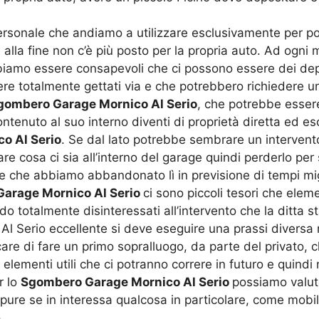
personale che andiamo a utilizzare esclusivamente per po
alla fine non c’è più posto per la propria auto. Ad ogn
iamo essere consapevoli che ci possono essere dei depo
re totalmente gettati via e che potrebbero richiedere un
gombero Garage Mornico Al Serio
, che potrebbe esser
ontenuto al suo interno diventi di proprietà diretta ed es
o Al Serio
. Se dal lato potrebbe sembrare un intervento 
 cosa ci sia all’interno del garage quindi perderlo per 
e che abbiamo abbandonato lì in previsione di tempi migl
arage Mornico Al Serio
ci sono piccoli tesori che elem
totalmente disinteressati all’intervento che la ditta 
Serio eccellente si deve eseguire una prassi diversa ris
re di fare un primo sopralluogo, da parte del privato, ch
 elementi utili che ci potranno correre in futuro e quindi m
r lo
Sgombero Garage Mornico Al Serio
possiamo valut
 oppure se in interessa qualcosa in particolare, come mob
.